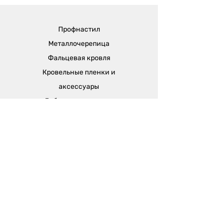
Профнастил
Металлочерепица
Фальцевая кровля
Кровельные пленки и
аксессуары
Доборные элементы
Штакетник
Софит
Водосток
Отдел продаж:
г. Одесса, ул. Вячеслава Кириллова (пер.
Чапаева), 5а