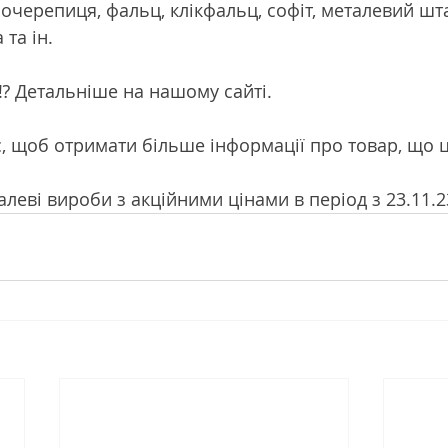
очерепиця, фальц, клікфальц, софіт, металевий шта
 та ін.
⁉️ Детальніше на нашому сайті.
с, щоб отримати більше інформації про товар, що ц
леві вироби з акційними цінами в період з 23.11.23