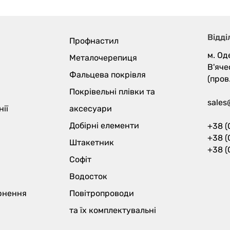
колі
Pant
Відді
Профнастил
м. Од
Металочерепиця
В'яче
Фальцева покрівля
(пров
Покрівельні плівки та
sales
ії
аксесуари
Добірні елементи
+38 (
+38 (
Штакетник
+38 (
Софіт
Водосток
ернення
Повітропроводи
та їх
комплектувальні