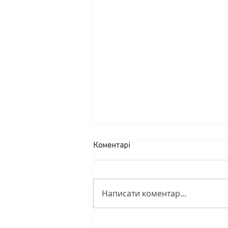
Коментарі
Написати коментар...
Гід по літніх знижках від