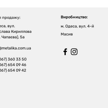
р року 2026 за версією
one
Виробництво:
л продажу:
еса, вул.
м. Одеса, вул. 4-й
слава Кириллова
Масив
. Чапаєва), 5а
@metalika.com.ua
067) 360 33 50
067) 654 09 46
067) 654 09 42