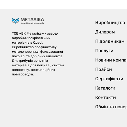
заводу ВК МЕТАЛІКА! ☀️🏡
Виробництво
Дилерам
ТОВ «ВК Металіка» - завод-
виробник покрівельних
Підрядникам
матеріалів в Одесі.
Виробництво профнастилу,
Послуги
металочерепиці, фальцьованої
покрівлі та добірних елементів.
Новини компан
Дистрибуція супутніх
матеріалів для покрівлі, систем
Прайси
водостоку, вентиляційних
повітроводів.
Сертифікати
Каталоги
Контакти
Обмін та пов