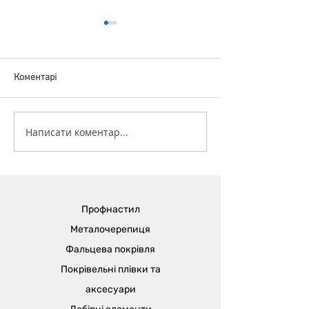
Коментарі
Вітаємо з Великоднем!
Написати коментар...
М'який білий (Cl
Dancer)- колір р
за версією Pant
Профнастил
Металочерепиця
Фальцева покрівля
Покрівельні плівки та
аксесуари