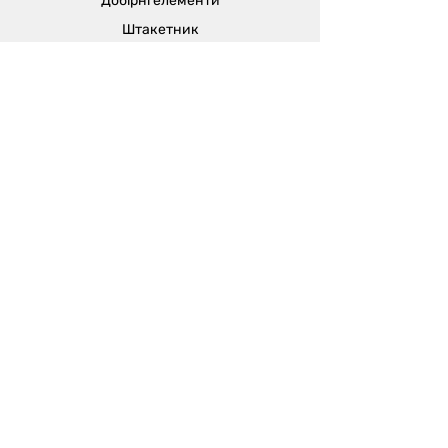
Добірні елементи
Штакетник
Софіт
Водосток
Повітропроводи
та їх
комплектувальні
Відділ продажу:
м. Одеса, вул. В'ячеслава Кириллова
(пров. Чапаєва), 5а
sales@metalika.com.ua
+38 (067) 360 33 50
+38 (067) 654 09 46
+38 (067) 654 09 42
Виробництво:
м. Одеса, вул. 4-й