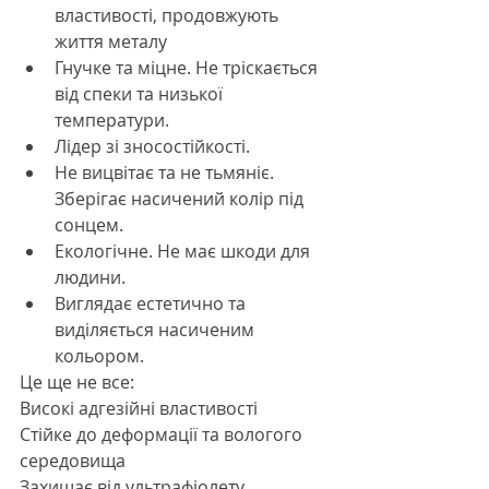
властивості, продовжують 
життя металу
Гнучке та міцне. Не тріскається 
від спеки та низької 
температури.
Лідер зі зносостійкості.
Не вицвітає та не тьмяніє. 
Зберігає насичений колір під 
сонцем.
Екологічне. Не має шкоди для 
людини.
Виглядає естетично та 
виділяється насиченим 
кольором.
Це ще не все:
Високі адгезійні властивості
Стійке до деформації та вологого 
середовища
Захищає від ультрафіолету