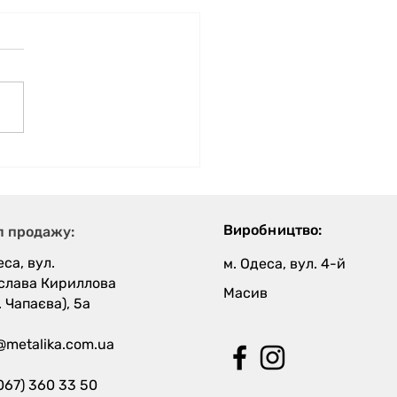
ий білий (Cloud Dancer)-
р року 2026 за версією
one
Виробництво:
л продажу:
еса, вул.
м. Одеса, вул. 4-й
слава Кириллова
Масив
. Чапаєва), 5а
@metalika.com.ua
067) 360 33 50