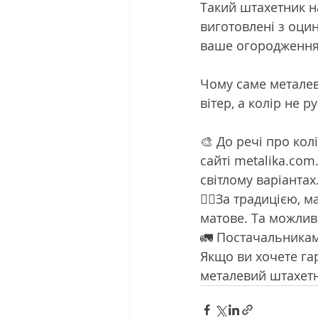
Такий штахетник н
виготовлені з оци
ваше огородження
Чому саме металев
вітер, а колір не р
🎨 До речі про кол
сайті metalika.com.
світлому варіантах
✌🏻За традицією, м
матове. Та можливіс
🚛 Постачальникам
Якщо ви хочете гар
металевий штахетн