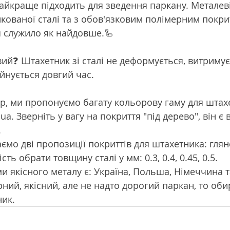
айкраще підходить для зведення паркану. Металеві
нкованої сталі та з обов'язковим полімерним покри
 служило як найдовше.🦾
ий❓ Штахетник зі сталі не деформується, витримує
уйнується довгий час.
ір, ми пропонуємо багату кольорову гаму для штах
ua. Зверніть у вагу на покриття "під дерево", він є 
.
аємо дві пропозиції покриттів для штахетника: глян
ть обрати товщину сталі у мм: 0.3, 0.4, 0.45, 0.5.
и якісного металу є: Україна, Польша, Німеччина т
ний, якісний, але не надто дорогий паркан, то оби
ик.