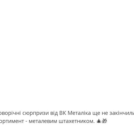
оворічні сюрпризи від ВК Металіка ще не закінчили
ортимент - металевим штахетником. 🎄🎁