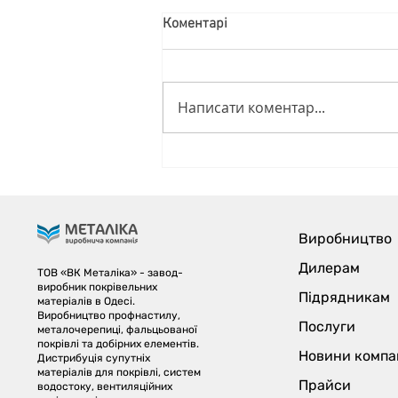
Коментарі
Написати коментар...
Гід по літніх знижках від
заводу ВК МЕТАЛІКА! ☀️🏡
Виробництво
Дилерам
ТОВ «ВК Металіка» - завод-
виробник покрівельних
Підрядникам
матеріалів в Одесі.
Виробництво профнастилу,
Послуги
металочерепиці, фальцьованої
покрівлі та добірних елементів.
Новини компан
Дистрибуція супутніх
матеріалів для покрівлі, систем
Прайси
водостоку, вентиляційних