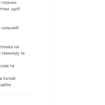
 планки 
ттям, щоб 
 сильний 
етника на 
в темному та 
сове та 
а Китай.
райте 