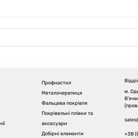
Вітаємо з Великоднем!
М'як
колі
Pant
Відді
Профнастил
м. Од
Металочерепиця
В'яче
Фальцева покрівля
(пров
Покрівельні плівки та
sales
ії
аксесуари
Добірні елементи
+38 (