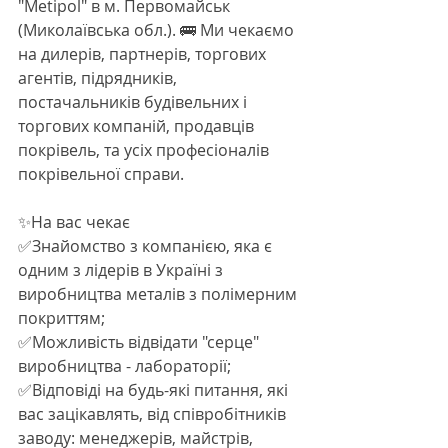
"Metipol" в м. Первомайськ 
(Миколаївська обл.). 🚌 Ми чекаємо 
на дилерів, партнерів, торгових 
агентів, підрядників, 
постачальників будівельних і 
торгових компаній, продавців 
покрівель, та усіх професіоналів 
покрівельної справи.
✨На вас чекає
✅Знайомство з компанією, яка є 
одним з лідерів в Україні з 
виробництва металів з полімерним 
покриттям;
✅Можливість відвідати "серце" 
виробництва - лабораторії;
✅Відповіді на будь-які питання, які 
вас зацікавлять, від співробітників 
заводу: менеджерів, майстрів, 